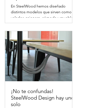
En SteelWood hemos diseñado
distintos modelos que sirven como
velador, cajonera, cómoda y muebles
de apoyo, entre otros. Los arrimos...
¡No te confundas!
SteelWood Design hay uno
solo