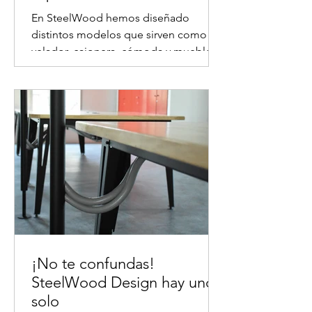
En SteelWood hemos diseñado
distintos modelos que sirven como
velador, cajonera, cómoda y muebles
de apoyo, entre otros. Los arrimos...
¡No te confundas!
SteelWood Design hay uno
solo