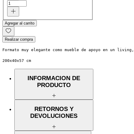
Agregar al carrito
Realizar compra
Formato muy elegante como mueble de apoyo en un living
200x40x57 cm
INFORMACION DE
PRODUCTO
Linea clásica SteelWood en acero y
RETORNOS Y
madera. Volumen de madera sólida de
DEVOLUCIONES
pino alistonado 18mm en terminación
aceites naturales OSMO. Puertas,
cajones, repisas, patas,etc... en acero
carbono 2mm corte laser plegado y