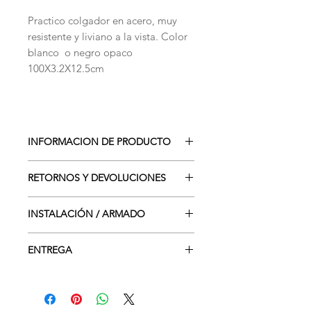
Practico colgador en acero, muy
resistente y liviano a la vista. Color
blanco o negro opaco
100X3.2X12.5cm
INFORMACION DE PRODUCTO
Linea clásica SteelWood, acero
RETORNOS Y DEVOLUCIONES
carbono 2mm corte laser plegado
(una sola pieza sin soldaduras) pintura
Producto sujeto a garantía SteelWood
electro estática en polvo.
INSTALACIÓN / ARMADO
Este producto se entrega armado.
ENTREGA
Este producto requiere instalación.
Costo de instalación (de ser
2-5 dias hábiles
requerida) es de 7.500- por elemento