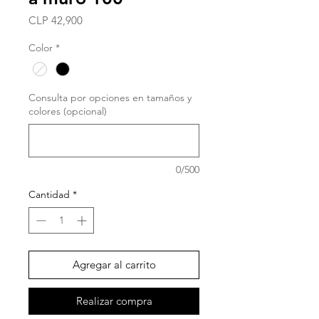
Precio
CLP 42,900
Color
*
Consulta por opciones en tamaños y
colores (opcional)
0/500
Cantidad
*
Agregar al carrito
Realizar compra