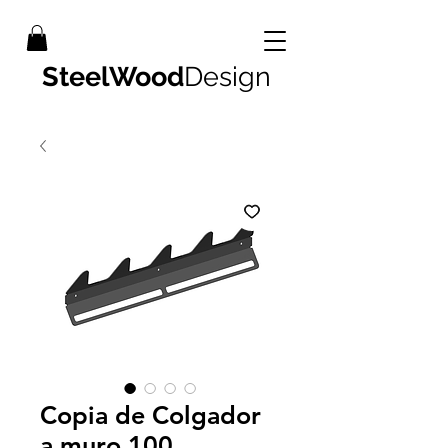
SteelWood
Design
Copia de Colgador
a muro 100