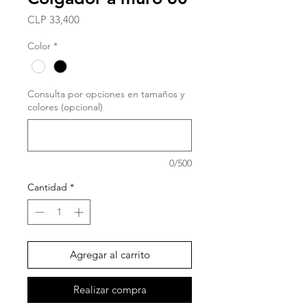
Precio
CLP 33,400
Color
*
Consulta por opciones en tamaños y
colores (opcional)
0/500
Cantidad
*
Agregar al carrito
Realizar compra