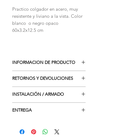
Practico colgador en acero, muy
resistente y liviano a la vista. Color
blanco o negro opaco
60x3.2x12.5 cm
INFORMACION DE PRODUCTO
Linea clásica SteelWood, acero
RETORNOS Y DEVOLUCIONES
carbono 2mm corte laser plegado
(una sola pieza sin soldaduras) pintura
Producto sujeto a garantía SteelWood
electro estática en polvo.
INSTALACIÓN / ARMADO
Este producto se entrega armado.
ENTREGA
Este producto requiere instalación.
Costo de instalación (de ser
2-5 dias hábiles
requerida) es de 7.500- por elemento