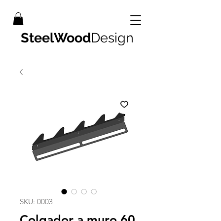
SteelWood
Design
SKU: 0003
Colgador a muro 60